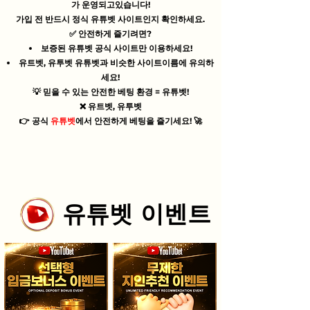
가 운영되고있습니다!
가입 전 반드시 정식 유튜벳 사이트인지 확인하세요.
✅ 안전하게 즐기려면?
보증된 유튜벳 공식 사이트만 이용하세요!
유트벳, 유투벳 유튜벳과 비슷한 사이트이름에 유의하
세요!
💡 믿을 수 있는 안전한 베팅 환경 = 유튜벳!
❌ 유트벳, 유투벳
👉 공식
유튜벳
에서 안전하게 베팅을 즐기세요! 🚀
유튜벳 이벤트