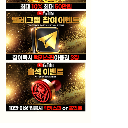
유튜벳 슬롯나라 제휴